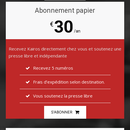
Abonnement papier
30
€
/an
Recevez Kairos directement chez vous et soutenez une
presse libre et indépendante
Recevez 5 numéros
Frais d’expédition selon destination.
Vous soutenez la presse libre
S'ABONNER