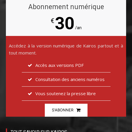
Abonnement numérique
30
€
/an
Accédez à la version numérique de Kairos partout et à
tout moment.
Accès aux versions PDF
Consultation des anciens numéros
Vous soutenez la presse libre
S'ABONNER