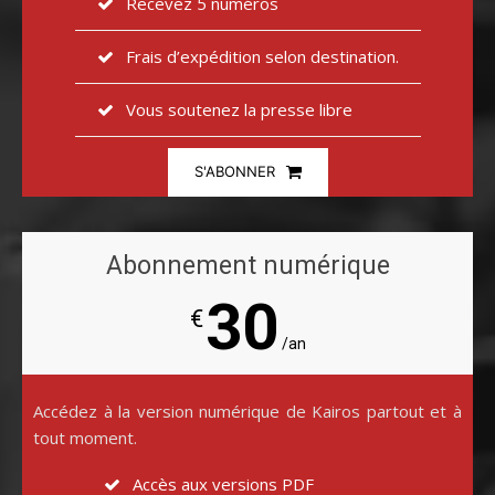
Recevez 5 numéros
Frais d’expédition selon destination.
Vous soutenez la presse libre
S'ABONNER
Abonnement numérique
30
€
/an
Accédez à la version numérique de Kairos partout et à
tout moment.
Accès aux versions PDF