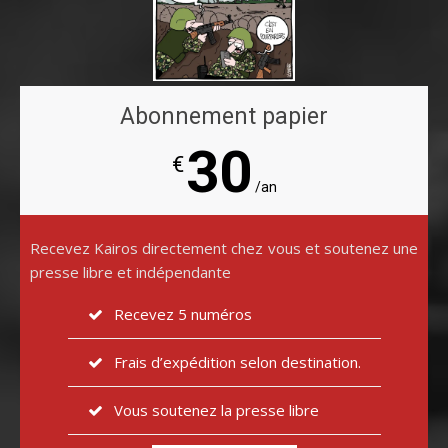
Abonnement papier
30
€
/an
Recevez Kairos directement chez vous et soutenez une
presse libre et indépendante
Recevez 5 numéros
Frais d’expédition selon destination.
Vous soutenez la presse libre