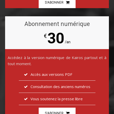
S'ABONNER
Abonnement numérique
30
€
/an
Accédez à la version numérique de Kairos partout et à
tout moment.
Accès aux versions PDF
Consultation des anciens numéros
Vous soutenez la presse libre
S'ABONNER