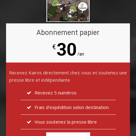
Abonnement papier
30
€
/an
Recevez Kairos directement chez vous et soutenez une
presse libre et indépendante
Recevez 5 numéros
Frais d’expédition selon destination.
Vous soutenez la presse libre