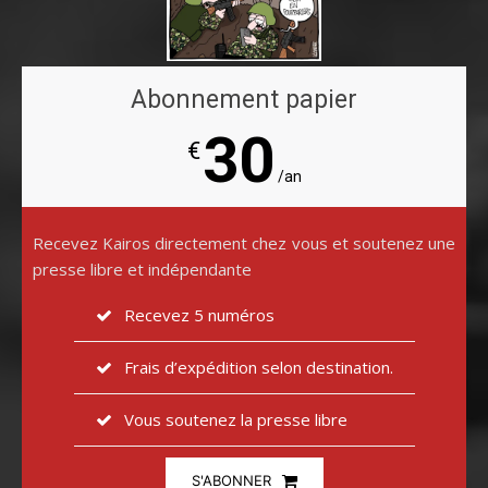
Abonnement papier
30
€
/an
Recevez Kairos directement chez vous et soutenez une
presse libre et indépendante
Recevez 5 numéros
Frais d’expédition selon destination.
Vous soutenez la presse libre
S'ABONNER