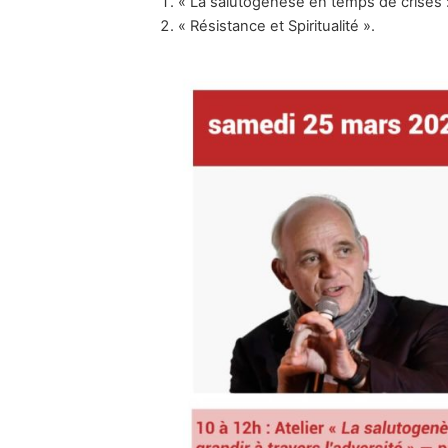
« La salutogenèse en temps de crises : t
« Résistance et Spiritualité ».