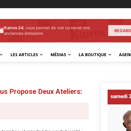
Kairos 24
, vous permet de voir ou revoir nos
REGARD
anciennes émissions
LES ARTICLES
MÉDIAS
LA BOUTIQUE
AGEN
us Propose Deux Ateliers: