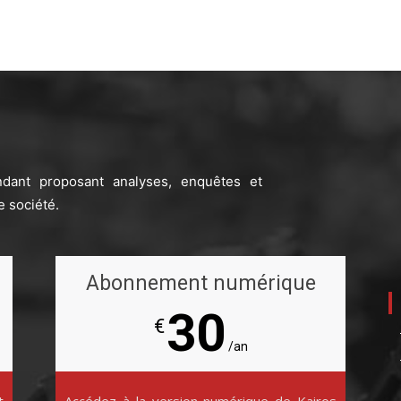
ndant proposant analyses, enquêtes et
e société.
Abonnement numérique
30
€
/an