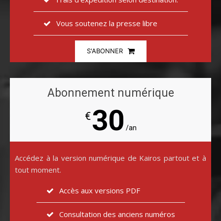
Vous soutenez la presse libre
S'ABONNER
Abonnement numérique
30
€
/an
Accédez à la version numérique de Kairos partout et à
tout moment.
Accès aux versions PDF
Consultation des anciens numéros