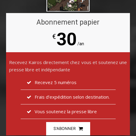
Abonnement papier
30
€
/an
Recevez Kairos directement chez vous et soutenez une
presse libre et indépendante
Recevez 5 numéros
Frais d’expédition selon destination.
Vous soutenez la presse libre
S'ABONNER