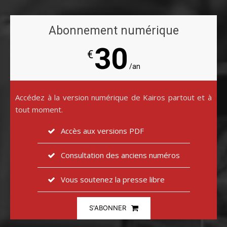
Abonnement numérique
30
€
/an
Accédez à la version numérique de Kairos partout et à
tout moment.
Accès aux versions PDF
Consultation des anciens numéros
Vous soutenez la presse libre
S'ABONNER