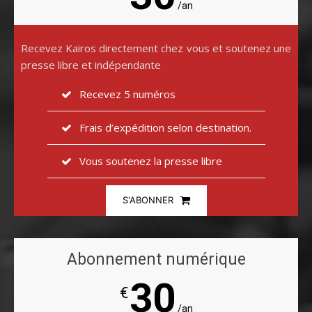
/an
Recevez Kairos directement chez vous et soutenez une
presse libre et indépendante
Recevez 5 numéros
Frais d’expédition selon destination.
Vous soutenez la presse libre
S'ABONNER
Abonnement numérique
30
€
/an