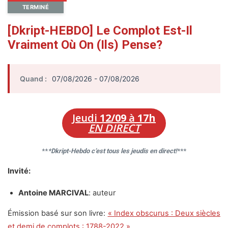
TERMINÉ
[Dkript-HEBDO] Le Complot Est-Il
Vraiment Où On (ils) Pense?
Quand :
07/08/2026 - 07/08/2026
Jeudi
12/09
à
17h
EN DIRECT
**
*Dkript-Hebdo c’est tous les jeudis en direct!
***
Invité:
Antoine MARCIVAL
: auteur
Émission basé sur son livre:
« Index obscurus : Deux siècles
et demi de complots : 1788-2022 »