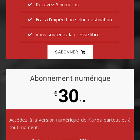
Recevez 5 numéros
Frais d’expédition selon destination.
Vous soutenez la presse libre
S'ABONNER
Abonnement numérique
30
€
/an
Accédez à la version numérique de Kairos partout et à
tout moment.