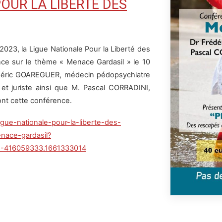
OUR LA LIBERTE DES
023, la Ligue Nationale Pour la Liberté des
ce sur le thème « Menace Gardasil » le 10
rédéric GOAREGUER, médecin pédopsychiatre
t juriste ainsi que M. Pascal CORRADINI,
ont cette conférence.
igue-nationale-pour-la-liberte-des-
nace-gardasil?
1-416059333.1661333014