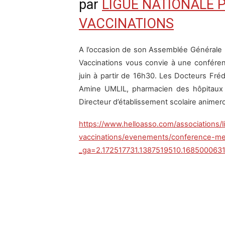
par
LIGUE NATIONALE P
VACCINATIONS
A l’occasion de son Assemblée Générale 2
Vaccinations vous convie à une conféren
juin à partir de 16h30. Les Docteurs F
Amine UMLIL, pharmacien des hôpitaux e
Directeur d’établissement scolaire animer
https://www.helloasso.com/associations/l
vaccinations/evenements/conference-me
_ga=2.172517731.1387519510.168500063