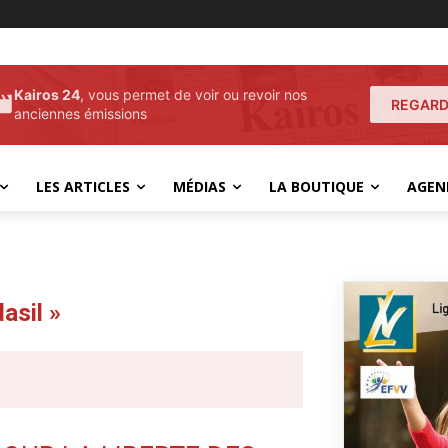
Kairos 24
, vous permet de voir ou revoir nos
REGARD
anciennes émissions
LES ARTICLES
MÉDIAS
LA BOUTIQUE
AGEN
asil »