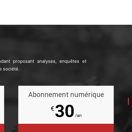
ndant proposant analyses, enquêtes et
e société.
Abonnement numérique
30
€
/an