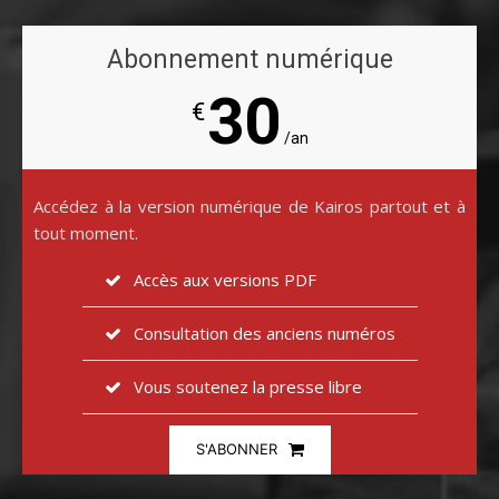
Abonnement numérique
30
€
/an
Accédez à la version numérique de Kairos partout et à
tout moment.
Accès aux versions PDF
Consultation des anciens numéros
Vous soutenez la presse libre
S'ABONNER