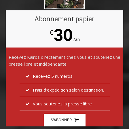
Abonnement papier
30
€
/an
Recevez Kairos directement chez vous et soutenez une
presse libre et indépendante
Recevez 5 numéros
Frais d’expédition selon destination.
Vous soutenez la presse libre
S'ABONNER