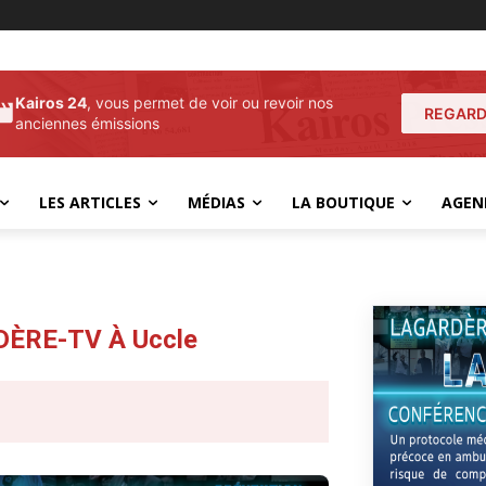
Kairos 24
, vous permet de voir ou revoir nos
REGARD
anciennes émissions
LES ARTICLES
MÉDIAS
LA BOUTIQUE
AGEN
DÈRE-TV À Uccle