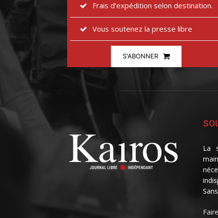
Frais d’expédition selon destination.
Vous soutenez la presse libre
S'ABONNER
SOU
La s
main
néce
indi
Sans
Fair