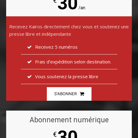
30
€
/an
Recevez Kairos directement chez vous et soutenez une
presse libre et indépendante
Recevez 5 numéros
Frais d’expédition selon destination.
Vous soutenez la presse libre
S'ABONNER
Abonnement numérique
30
€