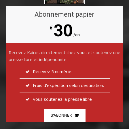
Abonnement papier
30
€
/an
Recevez Kairos directement chez vous et soutenez une
presse libre et indépendante
Recevez 5 numéros
Frais d’expédition selon destination.
Vous soutenez la presse libre
S'ABONNER