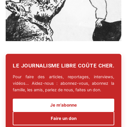
LE JOURNALISME LIBRE COÛTE CHER.
Pour faire des articles, reportages, interviews,
vidéos… Aidez-nous : abonnez-vous, abonnez la
famille, les amis, parlez de nous, faites un don.
Je m'abonne
Faire un don