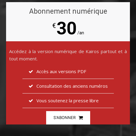
Abonnement numérique
30
€
/an
Accédez à la version numérique de Kairos partout et à
tout moment.
Accès aux versions PDF
Consultation des anciens numéros
Vous soutenez la presse libre
S'ABONNER