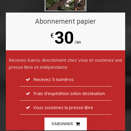
Abonnement papier
30
€
/an
Recevez Kairos directement chez vous et soutenez une
presse libre et indépendante
Recevez 5 numéros
Frais d’expédition selon destination.
Vous soutenez la presse libre
S'ABONNER