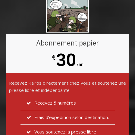
Abonnement papier
30
€
/an
Recevez Kairos directement chez vous et soutenez une
presse libre et indépendante
Recevez 5 numéros
Frais d’expédition selon destination.
Vous soutenez la presse libre