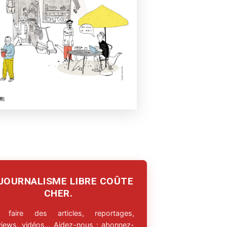
 JOURNALISME LIBRE COÛTE
CHER.
 faire des articles, reportages,
rviews, vidéos… Aidez-nous : abonnez-