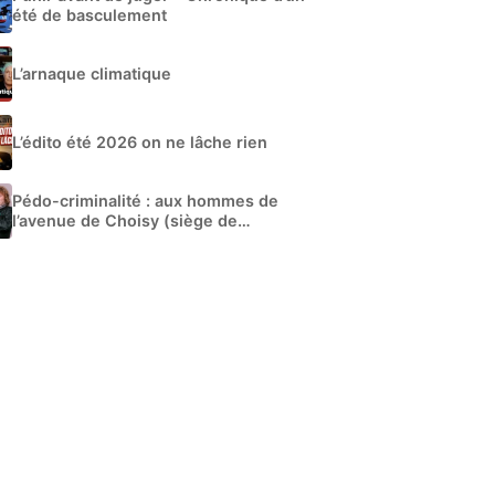
été de basculement
L’arnaque climatique
L’édito été 2026 on ne lâche rien
Pédo-criminalité : aux hommes de
l’avenue de Choisy (siège de
Libération)