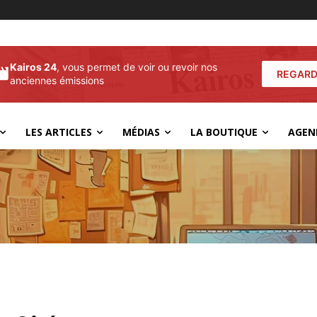
Kairos 24
, vous permet de voir ou revoir nos
REGARD
anciennes émissions
LES ARTICLES
MÉDIAS
LA BOUTIQUE
AGEN