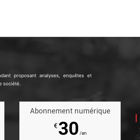
ndant proposant analyses, enquêtes et
e société.
Abonnement numérique
30
€
/an