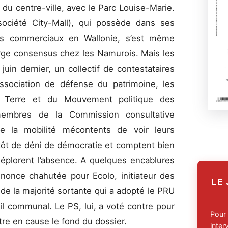
 du centre-ville, avec le Parc Louise-Marie.
société City-Mall), qui possède dans ses
res commerciaux en Wallonie, s’est même
large consensus chez les Namurois. Mais les
uin dernier, un collectif de contestataires
association de défense du patrimoine, les
a Terre et du Mouvement politique des
membres de la Commission consultative
e la mobilité mécontents de voir leurs
utôt de déni de démocratie et comptent bien
déplorent l’absence. A quelques encablures
annonce chahutée pour Ecolo, initiateur des
LE
de la majorité sortante qui a adopté le PRU
il communal. Le PS, lui, a voté contre pour
Pour
re en cause le fond du dossier.
inte