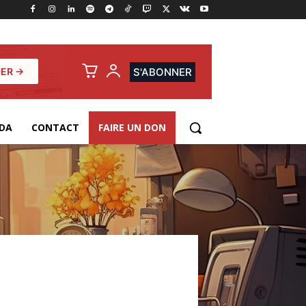
ER →
S'ABONNER
DA
CONTACT
FAIRE UN DON