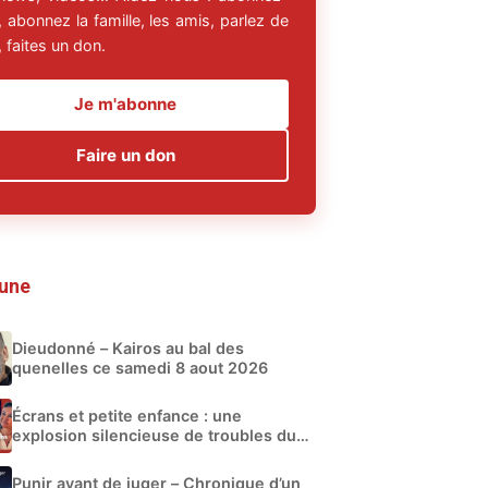
 abonnez la famille, les amis, parlez de
 faites un don.
Je m'abonne
Faire un don
 une
Dieudonné – Kairos au bal des
quenelles ce samedi 8 aout 2026
Écrans et petite enfance : une
explosion silencieuse de troubles du
développement
Punir avant de juger – Chronique d’un