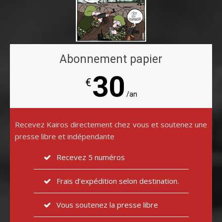
Abonnement papier
30
€
/an
Recevez Kairos directement chez vous et soutenez une
presse libre et indépendante
Recevez 5 numéros
Frais d’expédition selon destination.
Vous soutenez la presse libre