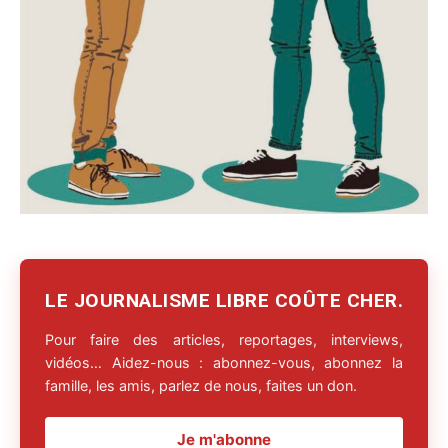
LE JOURNALISME LIBRE COÛTE CHER.
Pour faire des articles, reportages, interviews,
vidéos… Aidez-nous : abonnez-vous, abonnez la
famille, les amis, parlez de nous, faites un don.
Je m'abonne