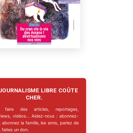
 JOURNALISME LIBRE COÛTE
CHER.
 faire des articles, reportages,
rviews, vidéos… Aidez-nous : abonnez-
 abonnez la famille, les amis, parlez de
 faites un don.