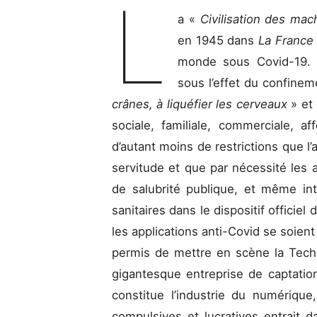
L
a «
Civilisation des ma
en 1945 dans
La France
monde sous Covid-19. L
sous l’effet du confine
crânes, à liquéfier les cerveaux
» et
sociale, familiale, commerciale, af
d’autant moins de restrictions que l
servitude et que par nécessité les
de salubrité publique, et même int
sanitaires dans le dispositif officie
les applications anti-Covid se soient 
permis de mettre en scène la Tech
gigantesque entreprise de captati
constitue l’industrie du numériq
compulsives et lucratives entrait d