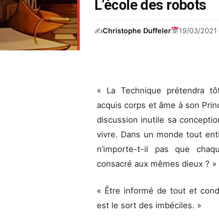
L’école des robots
✍️
Christophe Duffeler
19/03/2021
« La Technique prétendra tôt
acquis corps et âme à son Princ
discussion inutile sa conceptio
vivre. Dans un monde tout enti
n’importe-t-il pas que chaq
consacré aux mêmes dieux ? »
« Être informé de tout et con
est le sort des imbéciles. »