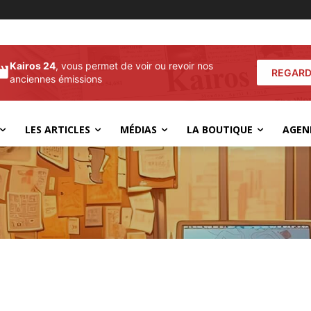
Kairos 24
, vous permet de voir ou revoir nos
REGARD
anciennes émissions
LES ARTICLES
MÉDIAS
LA BOUTIQUE
AGEN