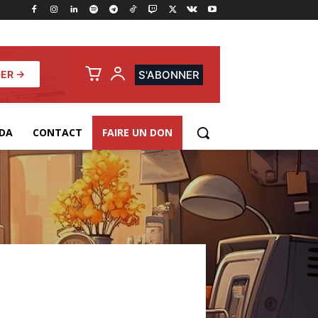
ER →
S'ABONNER
DA
CONTACT
FAIRE UN DON