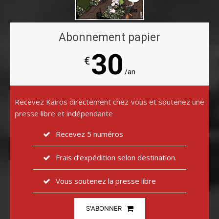
Abonnement papier
30
€
/an
Recevez Kairos directement chez vous et soutenez une
presse libre et indépendante
Recevez 5 numéros
Frais d’expédition selon destination.
Vous soutenez la presse libre
S'ABONNER