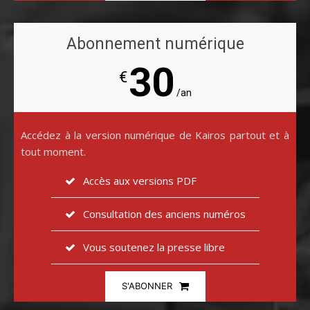
Abonnement numérique
30
€
/an
Accédez à la version numérique de Kairos partout et à
tout moment.
Accès aux versions PDF
Consultation des anciens numéros
Vous soutenez la presse libre
S'ABONNER