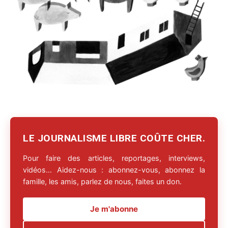
LE JOURNALISME LIBRE COÛTE CHER.
Pour faire des articles, reportages, interviews,
vidéos… Aidez-nous : abonnez-vous, abonnez la
famille, les amis, parlez de nous, faites un don.
Je m'abonne