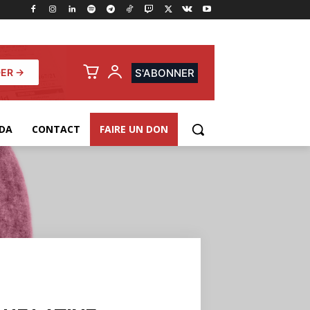
ER →
S'ABONNER
DA
CONTACT
FAIRE UN DON