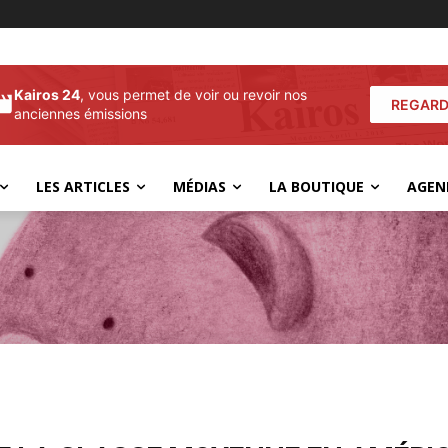
Kairos 24
, vous permet de voir ou revoir nos
REGARD
anciennes émissions
LES ARTICLES
MÉDIAS
LA BOUTIQUE
AGEN