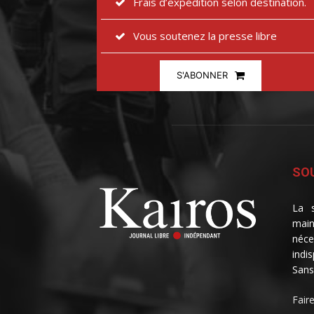
Frais d’expédition selon destination.
Vous soutenez la presse libre
S'ABONNER
SOU
La s
main
néce
indi
Sans
Fair