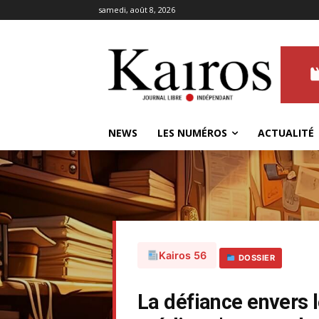
samedi, août 8, 2026
NEWS
LES NUMÉROS
ACTUALITÉ
Kairos 56
DOSSIER
La défiance envers l