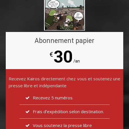
Abonnement papier
30
€
/an
Recevez Kairos directement chez vous et soutenez une
presse libre et indépendante
Recevez 5 numéros
Frais d’expédition selon destination.
Vous soutenez la presse libre