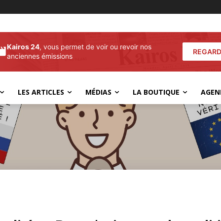
Kairos 24
, vous permet de voir ou revoir nos
REGARD
anciennes émissions
LES ARTICLES
MÉDIAS
LA BOUTIQUE
AGEN