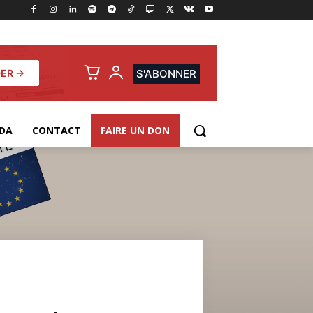
ER →
S'ABONNER
DA
CONTACT
FAIRE UN DON