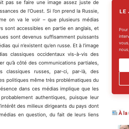
ait pas se faire une image assez juste de
LE
issances de l’Ouest. Si l’on prend la Russie,
me on va le voir – que plusieurs médias
s sont accessibles en partie en anglais, et
Pour
inte
iques sont devenus suffisamment puissants
vous,
ias qui n’existent qu’en russe. Et à l’image
nous,
as classiques occidentaux vis-à-vis des
er qu’à côté des communications partiales,
classiques russes, par-ci, par-là, des
r les politiques même très problématiques du
présence dans ces médias implique que les
 probablement authentiques, puisque leur
’intérêt des milieux dirigeants du pays dont
À la
 médias en question, du fait de leurs liens