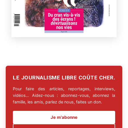
LE JOURNALISME LIBRE COÛTE CHER.
Pour faire des articles, reportages, interviews,
vidéos… Aidez-nous : abonnez-vous, abonnez la
famille, les amis, parlez de nous, faites un don.
Je m'abonne