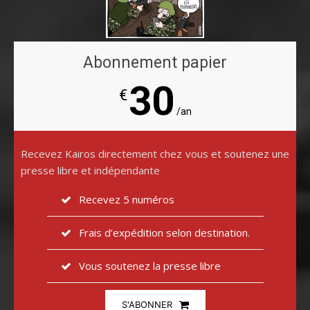
Abonnement papier
30
€
/an
Recevez Kairos directement chez vous et soutenez une
presse libre et indépendante
Recevez 5 numéros
Frais d’expédition selon destination.
Vous soutenez la presse libre
S'ABONNER