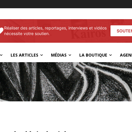
Réaliser des articles, reportages, interviews et vidéos
SOUTE
nécessite votre soutien.
LES ARTICLES
MÉDIAS
LA BOUTIQUE
AGEN