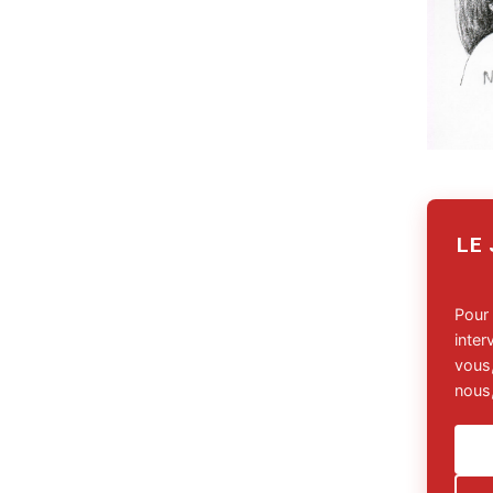
LE
Pour
inte
vous,
nous,