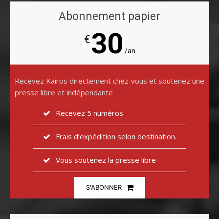
Abonnement papier
30
€
/an
Recevez Kairos directement chez vous et soutenez une
presse libre et indépendante
Recevez 5 numéros
Frais d’expédition selon destination.
Vous soutenez la presse libre
S'ABONNER