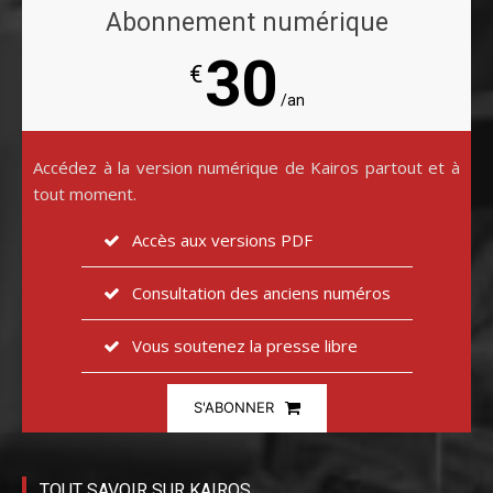
Abonnement numérique
30
€
/an
Accédez à la version numérique de Kairos partout et à
tout moment.
Accès aux versions PDF
Consultation des anciens numéros
Vous soutenez la presse libre
S'ABONNER
TOUT SAVOIR SUR KAIROS