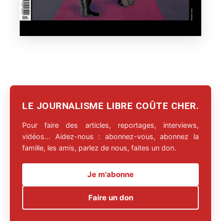
LE JOURNALISME LIBRE COÛTE CHER.
Pour faire des articles, reportages, interviews,
vidéos… Aidez-nous : abonnez-vous, abonnez la
famille, les amis, parlez de nous, faites un don.
Je m'abonne
Faire un don