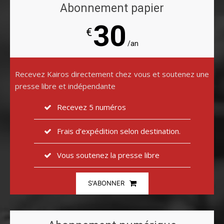
Abonnement papier
30
€
/an
Recevez Kairos directement chez vous et soutenez une
presse libre et indépendante
Recevez 5 numéros
Frais d’expédition selon destination.
Vous soutenez la presse libre
S'ABONNER