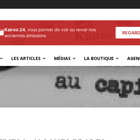
Kairos 24
, vous permet de voir ou revoir nos
REGARD
anciennes émissions
LES ARTICLES
MÉDIAS
LA BOUTIQUE
AGEN