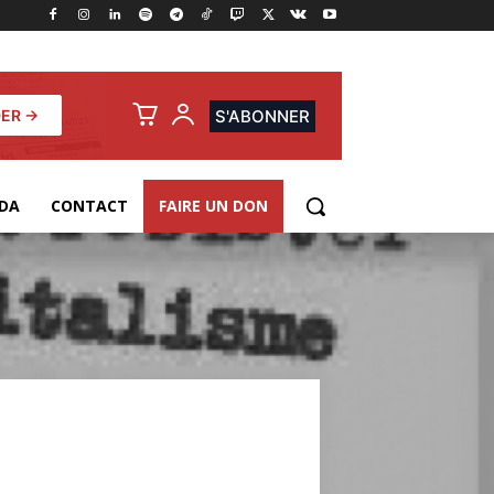
ER →
S'ABONNER
DA
CONTACT
FAIRE UN DON