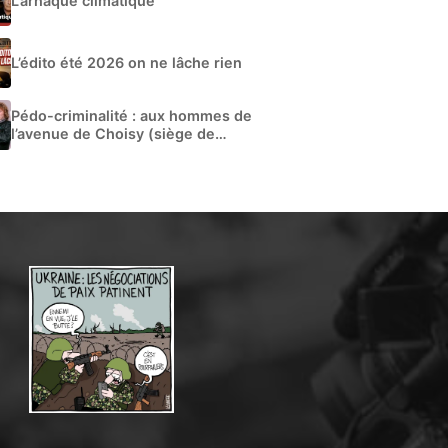
L’arnaque climatique
L’édito été 2026 on ne lâche rien
Pédo-criminalité : aux hommes de
l’avenue de Choisy (siège de
Libération)