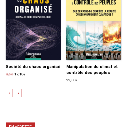
Société du chaos organisé
Manipulation du climat et
contrôle des peuples
Le
Le
17,10
€
18,00
€
prix
prix
22,00
€
initial
actuel
était :
est :
18,00€.
17,10€.