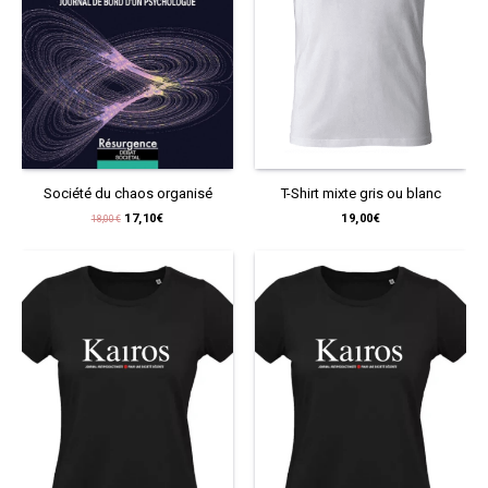
Société du chaos organisé
T-Shirt mixte gris ou blanc
Le
Le
17,10
€
19,00
€
18,00
€
prix
prix
initial
actuel
était :
est :
18,00€.
17,10€.