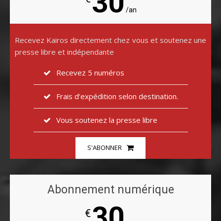
30
/an
Recevez Kairos directement chez vous et soutenez une
presse libre et indépendante
Recevez 5 numéros
Frais d’expédition selon destination.
Vous soutenez la presse libre
S'ABONNER
Abonnement numérique
30
€