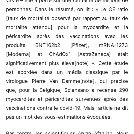
vaste – elle a porté sur une centaine de millions de
personnes. Dans le résumé, on lit : « Le OE ratio
[taux de mortalité observé par rapport au taux de
mortalité attendu] pour la myocardite et la
péricardite après des vaccinations avec les
produits BNT162b2 [Pfizer], mRNA-1273
[Moderna] et ChAdOx1 [AstraZeneca] était
significativement plus élevé[note] ». Cette étude
est abordée dans un média classique par le
virologue Pierre Van Damme[note], qui précise
que, pour la Belgique, Sciensano a recensé 290
myocardites et péricardites survenues après des
vaccinations contre le covid-19. Mais l’article ne dit
pas un mot des sous-estimations évoquées.
Par contre, les scientifiques Aryan Afzalian, Nour