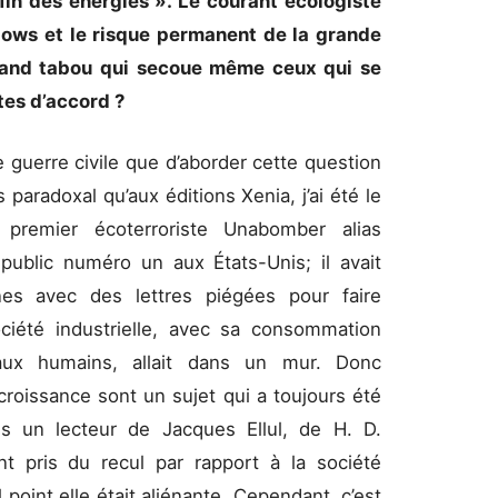
fin des énergies ». Le courant écologiste
adows et le risque permanent de la grande
rand tabou qui secoue même ceux qui se
tes d’accord ?
e guerre civile que d’aborder cette question
 paradoxal qu’aux éditions Xenia, j’ai été le
premier écoterroriste Unabomber alias
public numéro un aux États-Unis; il avait
es avec des lettres piégées pour faire
iété industrielle, avec sa consommation
aux humains, allait dans un mur. Donc
 croissance sont un sujet qui a toujours été
is un lecteur de Jacques Ellul, de H. D.
t pris du recul par rapport à la société
 point elle était aliénante. Cependant, c’est