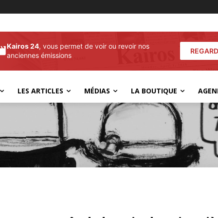
Kairos 24
, vous permet de voir ou revoir nos
REGARD
anciennes émissions
LES ARTICLES
MÉDIAS
LA BOUTIQUE
AGEN