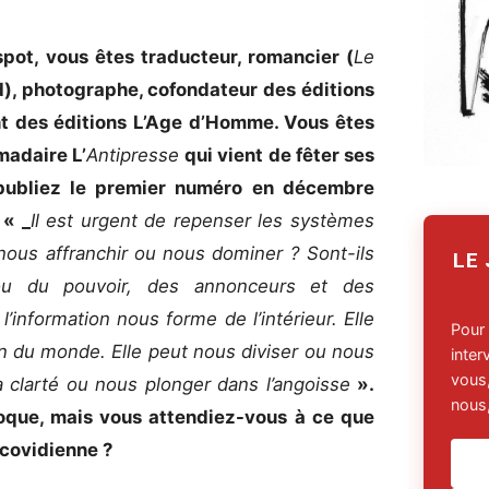
ot, vous êtes traducteur, romancier (
Le
rd), photographe, cofondateur des éditions
int des éditions L’Age d’Homme. Vous êtes
adaire L’
Antipresse
qui vient de fêter ses
 publiez le premier numéro en décembre
 « _
Il est urgent de repenser les systèmes
 nous affranchir ou nous dominer ? Sont-ils
LE
ou du pouvoir, des annonceurs et des
’information nous forme de l’intérieur. Elle
Pour
on du monde. Elle peut nous diviser ou nous
inte
vous,
la clarté ou nous plonger dans l’angoisse
».
nous,
poque, mais vous attendiez-vous à ce que
e covidienne ?