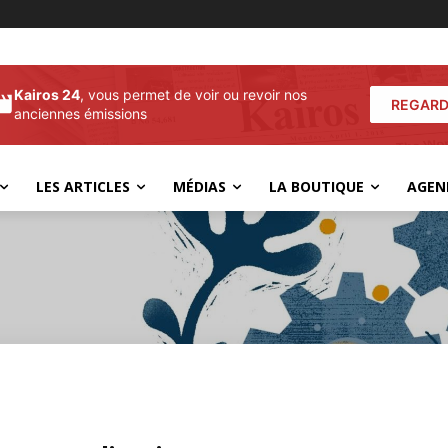
Kairos 24
, vous permet de voir ou revoir nos
REGARD
anciennes émissions
LES ARTICLES
MÉDIAS
LA BOUTIQUE
AGEN