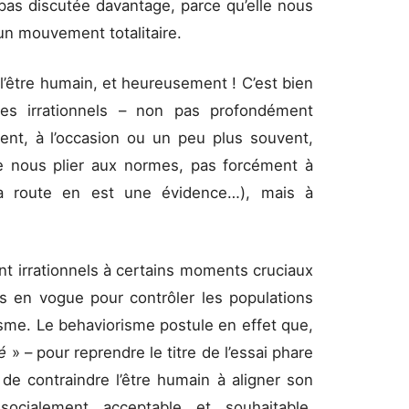
pas discutée davantage, parce qu’elle nous
un mouvement totalitaire.
 l’être humain, et heureusement ! C’est bien
s irrationnels – non pas profondément
ment, à l’occasion ou un peu plus souvent,
de nous plier aux normes, pas forcément à
a route en est une évidence…), mais à
nt irrationnels à certains moments cruciaux
us en vogue pour contrôler les populations
isme. Le behaviorisme postule en effet que,
té
» – pour reprendre le titre de l’essai phare
é de contraindre l’être humain à aligner son
cialement acceptable et souhaitable.