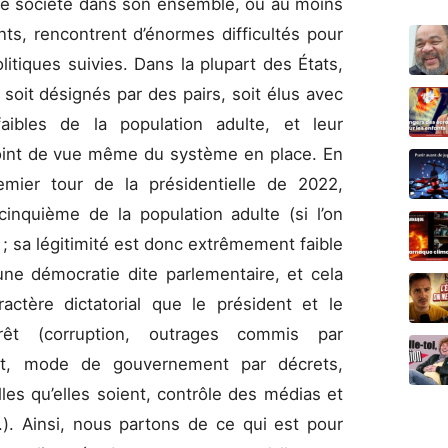
dite société dans son ensemble, ou au moins
nts, rencontrent d’énormes difficultés pour
itiques suivies. Dans la plupart des États,
 soit désignés par des pairs, soit élus avec
ibles de la population adulte, et leur
 point de vue même du système en place. En
ier tour de la présidentielle de 2022,
inquième de la population adulte (si l’on
s) ; sa légitimité est donc extrêmement faible
ne démocratie dite parlementaire, et cela
actère dictatorial que le président et le
rêt (corruption, outrages commis par
tat, mode de gouvernement par décrets,
lles qu’elles soient, contrôle des médias et
). Ainsi, nous partons de ce qui est pour