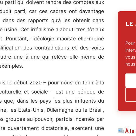
du parti qui doivent rendre des comptes aux
dudit parti, car ces cadres ont davantage
ts dans des rapports qu’à les obtenir dans
LE
e usine. Cet irréalisme a abouti très tôt aux
. Pourtant, l’idéologie maoïste elle-même
Pour
lification des contradictions et des voies
inte
soudre une à une qui relève elle-même de
vous,
nous,
x exemples.
is le début 2020 – pour nous en tenir à la
culturelle et sociale – est une période de
is que, dans les pays les plus influents du
 les États-Unis, l’Allemagne ou le Brésil,
les groupes au pouvoir, parfois incarnés par
re ouvertement dictatoriale, exercent une
À la