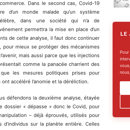
e commerce. Dans le second cas, Covid-19
laire d’un monde malade qu’un système
 célèbre, dans une société qui n’a de
Événement permettra la mise en place d’un
LE
ts de cette analyse, il faut donc continuer
sé, pour mieux se protéger des mécanismes
Pour
l’avenir, mais aussi parce que les injections
inte
 présentait comme la panacée charrient des
vous,
nous,
 que les mesures politiques prises pour
ont accéléré l’anomie et la déréliction.
ous défendons la deuxième analyse, étayée
Ce dossier « dépasse » donc le Covid, pour
nipulation – déjà éprouvés, utilisés pour
 d’individus sur la planète entière. Celles