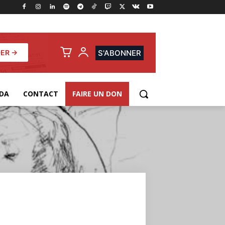
ER →
S'ABONNER
DA
CONTACT
FAIRE UN DON