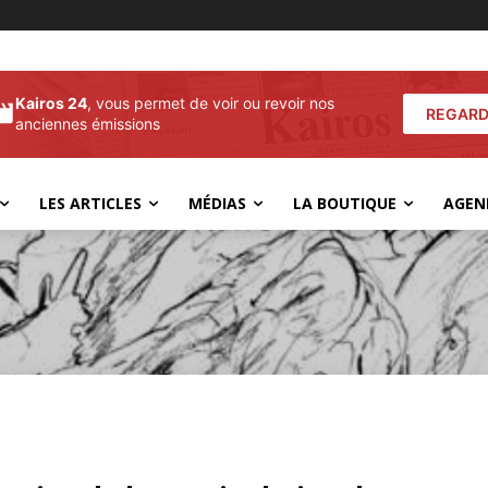
Kairos 24
, vous permet de voir ou revoir nos
REGARD
anciennes émissions
LES ARTICLES
MÉDIAS
LA BOUTIQUE
AGEN