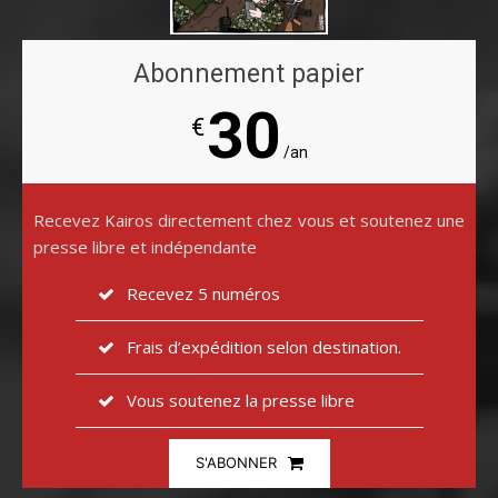
Abonnement papier
30
€
/an
Recevez Kairos directement chez vous et soutenez une
presse libre et indépendante
Recevez 5 numéros
Frais d’expédition selon destination.
Vous soutenez la presse libre
S'ABONNER