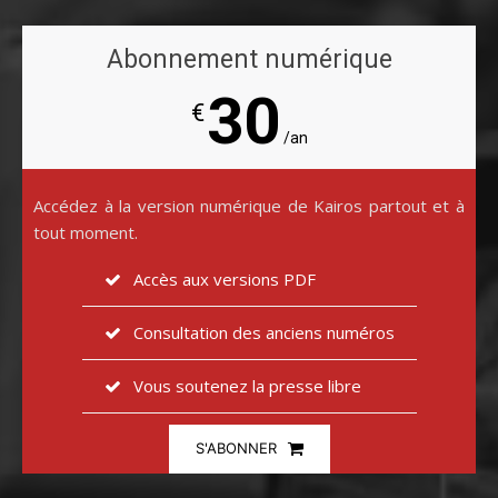
Abonnement numérique
30
€
/an
Accédez à la version numérique de Kairos partout et à
tout moment.
Accès aux versions PDF
Consultation des anciens numéros
Vous soutenez la presse libre
S'ABONNER