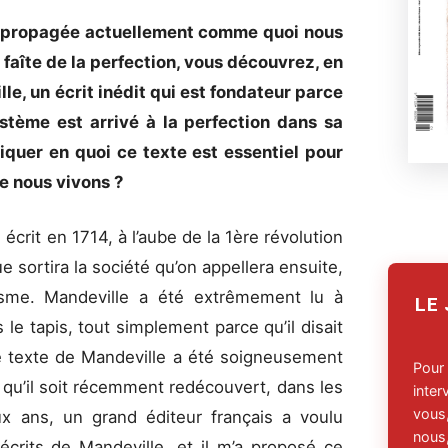
ée propagée actuellement comme quoi nous
 faîte de la perfection, vous découvrez, en
e, un écrit inédit qui est fondateur parce
ystème est arrivé à la perfection dans sa
iquer en quoi ce texte est essentiel pour
e nous vivons ?
 écrit en 1714, à l’aube de la 1ère révolution
que sortira la société qu’on appellera ensuite,
alisme. Mandeville a été extrêmement lu à
LE
 le tapis, tout simplement parce qu’il disait
e texte de Mandeville a été soigneusement
Pour
e qu’il soit récemment redécouvert, dans les
inte
vous,
ux ans, un grand éditeur français a voulu
nous,
écrits de Mandeville, et il m’a proposé ce