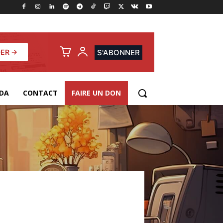
ER →
S'ABONNER
DA
CONTACT
FAIRE UN DON