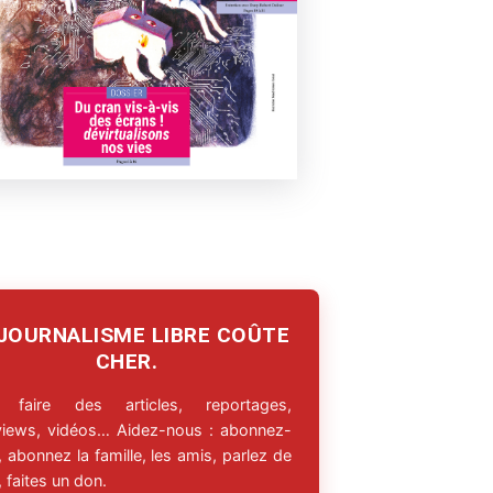
 JOURNALISME LIBRE COÛTE
CHER.
 faire des articles, reportages,
rviews, vidéos… Aidez-nous : abonnez-
 abonnez la famille, les amis, parlez de
 faites un don.