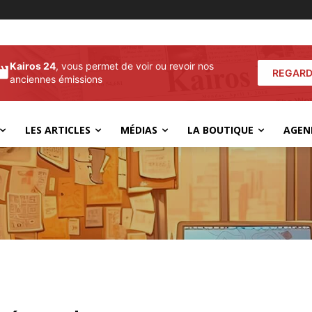
Kairos 24
, vous permet de voir ou revoir nos
REGARD
anciennes émissions
LES ARTICLES
MÉDIAS
LA BOUTIQUE
AGEN