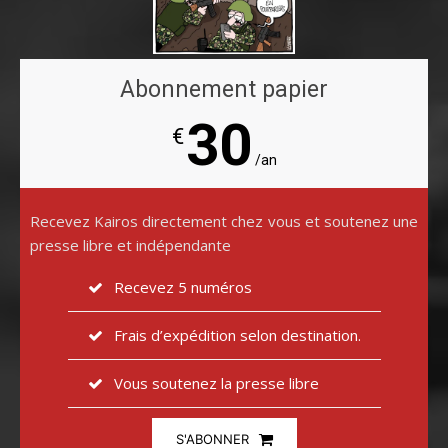
Abonnement papier
30
€
/an
Recevez Kairos directement chez vous et soutenez une
presse libre et indépendante
Recevez 5 numéros
Frais d’expédition selon destination.
Vous soutenez la presse libre
S'ABONNER