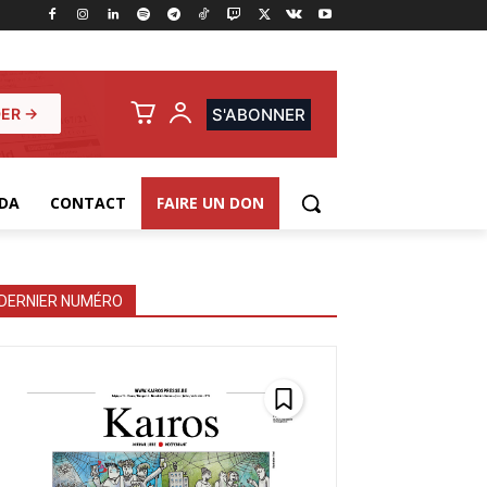
ER →
S'ABONNER
DA
CONTACT
FAIRE UN DON
DERNIER NUMÉRO