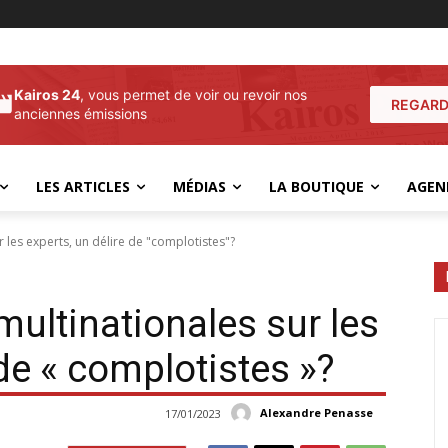
Kairos 24
, vous permet de voir ou revoir nos
REGARD
anciennes émissions
LES ARTICLES
MÉDIAS
LA BOUTIQUE
AGEN
 les experts, un délire de "complotistes"?
ultinationales sur les
 de « complotistes »?
Alexandre Penasse
17/01/2023