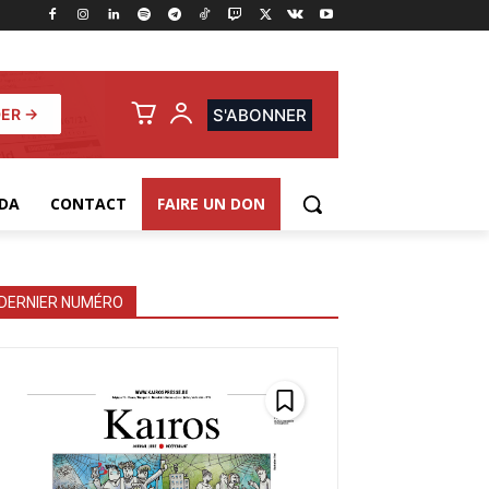
ER →
S'ABONNER
DA
CONTACT
FAIRE UN DON
DERNIER NUMÉRO