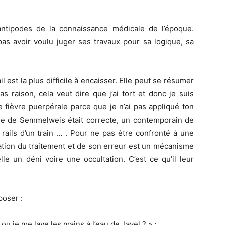
ntipodes de la connaissance médicale de l’époque.
as avoir voulu juger ses travaux pour sa logique, sa
 est la plus difficile à encaisser. Elle peut se résumer
s raison, cela veut dire que j’ai tort et donc je suis
fièvre puerpérale parce que je n’ai pas appliqué ton
se de Semmelweis était correcte, un contemporain de
s rails d’un train … . Pour ne pas être confronté à une
égation du traitement et de son erreur est un mécanisme
lle un déni voire une occultation. C’est ce qu’il leur
poser :
u je me lave les mains à l’eau de Javel ? » ;