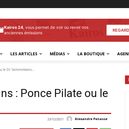
Kairos 24
, vous permet de voir ou revoir nos
REGARD
anciennes émissions
LES ARTICLES
MÉDIAS
LA BOUTIQUE
AGEN
ou le Dr Semmelweis...
ns : Ponce Pilate ou le
Alexandre Penasse
23/12/2021