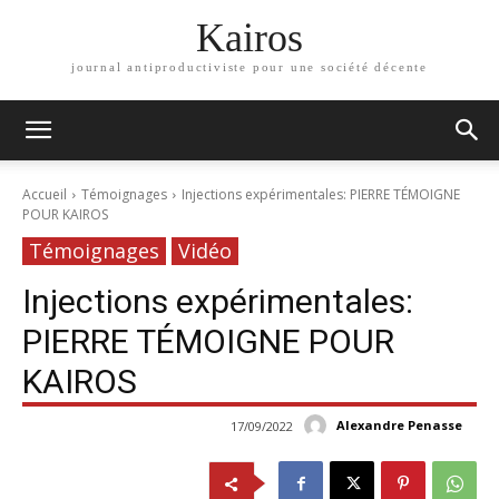
Kairos
journal antiproductiviste pour une société décente
Accueil
Témoignages
Injections expérimentales: PIERRE TÉMOIGNE
POUR KAIROS
Témoignages
Vidéo
Injections expérimentales:
PIERRE TÉMOIGNE POUR
KAIROS
Alexandre Penasse
17/09/2022