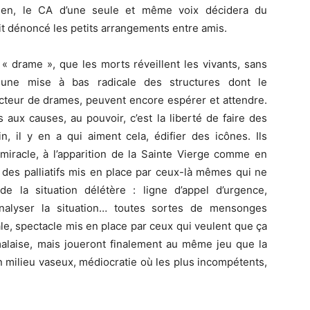
 rien, le CA d’une seule et même voix décidera du
ait dénoncé les petits arrangements entre amis.
 drame », que les morts réveillent les vivants, sans
 une mise à bas radicale des structures dont le
cteur de drames, peuvent encore espérer et attendre.
s aux causes, au pouvoir, c’est la liberté de faire des
n, il y en a qui aiment cela, édifier des icônes. Ils
miracle, à l’apparition de la Sainte Vierge comme en
nt des palliatifs mis en place par ceux-là mêmes qui ne
e la situation délétère : ligne d’appel d’urgence,
alyser la situation… toutes sortes de mensonges
pale, spectacle mis en place par ceux qui veulent que ça
malaise, mais joueront finalement au même jeu que la
n milieu vaseux, médiocratie où les plus incompétents,