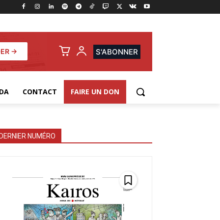
ER →
S'ABONNER
DA
CONTACT
FAIRE UN DON
DERNIER NUMÉRO