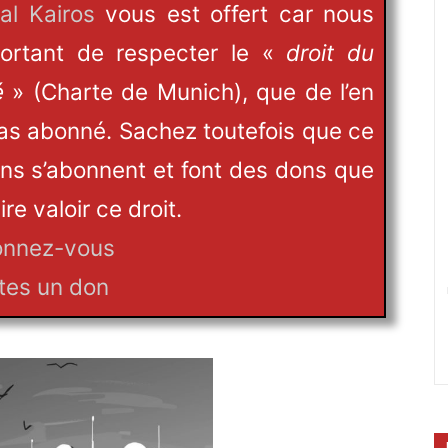
al Kairos
vous est offert car nous
portant de respecter le «
droit du
é
» (Charte de Munich), que de l’en
 pas abonné. Sachez toutefois que ce
ns s’abonnent et font des dons que
e valoir ce droit.
nnez-vous
tes un don