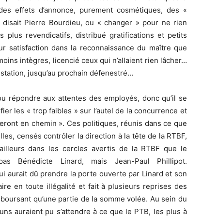
des effets d’annonce, purement cosmétiques, des «
disait Pierre Bourdieu, ou « changer » pour ne rien
plus revendicatifs, distribué gratifications et petits
ur satisfaction dans la reconnaissance du maître que
ins intègres, licencié ceux qui n’allaient rien lâcher…
estation, jusqu’au prochain défenestré…
ou répondre aux attentes des employés, donc qu’il se
ifier les « trop faibles » sur l’autel de la concurrence et
beront en chemin ». Ces politiques, réunis dans ce que
s, censés contrôler la direction à la tête de la RTBF,
d’ailleurs dans les cercles avertis de la RTBF que le
pas Bénédicte Linard, mais Jean-Paul Phillipot.
ui aurait dû prendre la porte ouverte par Linard et son
aire en toute illégalité et fait à plusieurs reprises des
mboursant qu’une partie de la somme volée. Au sein du
cuns auraient pu s’attendre à ce que le PTB, les plus à