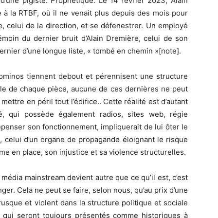
une pigiste. Prophétique. Le 14 février 2023, Alain
 à la RTBF, où il ne venait plus depuis des mois pour
 celui de la direction, et se défenestrer. Un employé
émoin du dernier bruit d’Alain Dremière, celui de son
e dernier d’une longue liste, « tombé en chemin »[note].
minos tiennent debout et pérennisent une structure
elle de chaque pièce, aucune de ces dernières ne peut
ettre en péril tout l’édifice.. Cette réalité est d’autant
é, qui possède également radios, sites web, régie
epenser son fonctionnement, impliquerait de lui ôter le
uel, celui d’un organe de propagande éloignant le risque
e en place, son injustice et sa violence structurelles.
un média mainstream devient autre que ce qu’il est, c’est
ger. Cela ne peut se faire, selon nous, qu’au prix d’une
usque et violent dans la structure politique et sociale
, qui seront toujours présentés comme historiques à