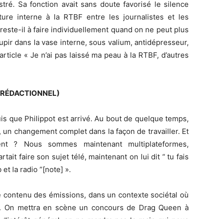
stré. Sa fonction avait sans doute favorisé le silence
cture interne à la RTBF entre les journalistes et les
e reste-il à faire individuellement quand on ne peut plus
roupir dans la vase interne, sous valium, antidépresseur,
l’article « Je n’ai pas laissé ma peau à la RTBF, d’autres
 (RÉDACTIONNEL)
is que Philippot est arrivé. Au bout de quelque temps,
 ”, un changement complet dans la façon de travailler. Et
nt ? Nous sommes maintenant multiplateformes,
tait faire son sujet télé, maintenant on lui dit “ tu fais
b et la radio ”[note] ».
e contenu des émissions, dans un contexte sociétal où
hir. On mettra en scène un concours de Drag Queen à