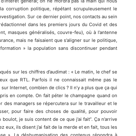
 d’intérêt général; on ne mordra pas la main qui nous
 la corruption politique, répétant scrupuleusement le
estigation. Sur ce dernier point, nos contacts au sein
 rédactionnel dans les premiers jours du Covid et des
ent, masques généralisés, couvre-feu), où à l’antenne
surance, mais ne faisaient que s’aligner sur le politique,
nformation » la population sans discontinuer pendant
qués sur les chiffres d’audimat : « Le matin, le chef se
t mieux que RTL. Parfois il ne connaissait même pas le
 sur Internet, combien de clics ? Il n’y a plus que ça qui
s pris en compte. On fait péter le champagne quand on
er des managers se répercutera sur le travailleur et le
osser, pour faire des choses de qualité, pour pouvoir
n boulot, je suis content de ce que j’ai fait”. Ça n’arrive
 eux, ils disent j’ai fait de la merde et en fait, tous les
hose ». La déshumanisation des contenus répondra à