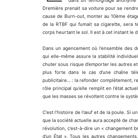
dans un témoignage anonyme d’
Dremière prenait sa voiture pour se rendre
cause de Burn-out, monter au 10ème étage,
de la RTBF qui fumait sa cigarette, sera t
corps heurtant le sol. Il est à cet instant l
Dans un agencement où l’ensemble des do
qui elle-même assure la stabilité individu
chuter sous risque d’emporter les autres et m
plus forte dans le cas d’une chaîne tél
publicitaire… : la refonder complètement, r
rôle principal qu’elle remplit en l’état act
que les masses se révoltent contre le systèm
C’est l’histoire de l’œuf et de la poule. Si 
que la société actuelle aura accepté de chan
révolution, c’est-à-dire un « changement br
d’un État ». Tous les autres changements