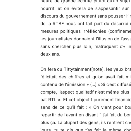
heure de grande écoute plutôt qu’un sujet
nourrit, et on évitera de s’appesantir sur
discours du gouvernement sans pousser l’inv
de la RTBF nous ont fait part du désarroi
mesures politiques irréfléchies (confinem
les journalistes donnaient l’illusion de l’as
sans chercher plus loin, matraquant d’« i
deux ans.
On fera du Tittytainment[note], les yeux bra
félicitait des chiffres et qu’on avait fai
contenu de l’émission » (…) « Si c’est diffusé
compte, l’aspect qualitatif n’est même plu
bat RTL ». Et cet objectif purement financi
sens de ce qu’il fait : « On vient pour b
repartir de l’avant en disant “ j’ai fait du bo
plus ça. La plupart des gens, ils rentrent chez
jours, tu te dis que t’as fait la même c