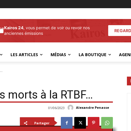
Kairos 24
, vous permet de voir ou revoir nos
REGARD
anciennes émissions
LES ARTICLES
MÉDIAS
LA BOUTIQUE
AGEN
F…
es morts à la RTBF…
Alexandre Penasse
01/06/2023
Partager