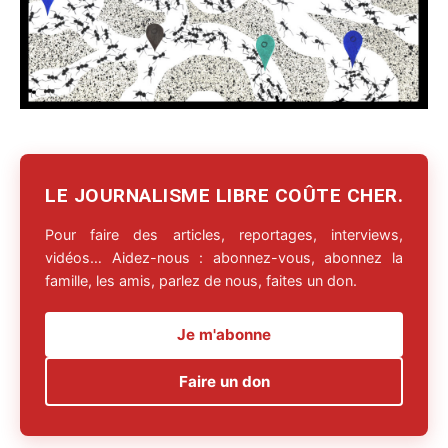
LE JOURNALISME LIBRE COÛTE CHER.
Pour faire des articles, reportages, interviews,
vidéos… Aidez-nous : abonnez-vous, abonnez la
famille, les amis, parlez de nous, faites un don.
Je m'abonne
Faire un don