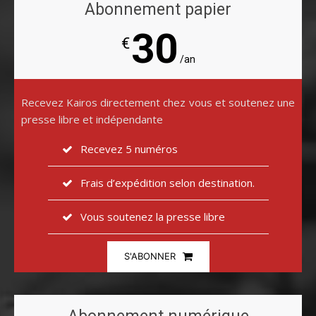
Abonnement papier
30
€
/an
Recevez Kairos directement chez vous et soutenez une
presse libre et indépendante
Recevez 5 numéros
Frais d’expédition selon destination.
Vous soutenez la presse libre
S'ABONNER