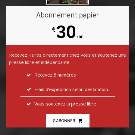
Abonnement papier
30
€
/an
Recevez Kairos directement chez vous et soutenez une
presse libre et indépendante
Recevez 5 numéros
Frais d’expédition selon destination.
Vous soutenez la presse libre
S'ABONNER