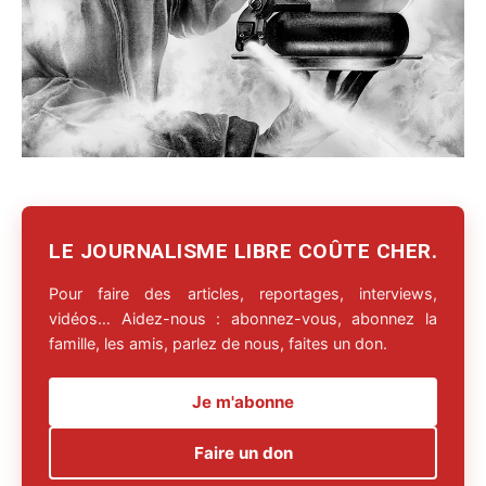
LE JOURNALISME LIBRE COÛTE CHER.
Pour faire des articles, reportages, interviews,
vidéos… Aidez-nous : abonnez-vous, abonnez la
famille, les amis, parlez de nous, faites un don.
Je m'abonne
Faire un don