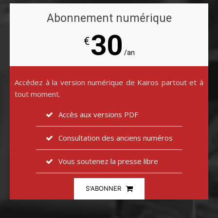
Abonnement numérique
30
€
/an
Accédez à la version numérique de Kairos partout et à
tout moment.
Accès aux versions PDF
Consultation des anciens numéros
Vous soutenez la presse libre
S'ABONNER