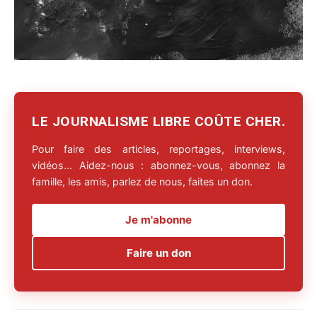
LE JOURNALISME LIBRE COÛTE CHER.
Pour faire des articles, reportages, interviews,
vidéos… Aidez-nous : abonnez-vous, abonnez la
famille, les amis, parlez de nous, faites un don.
Je m'abonne
Faire un don