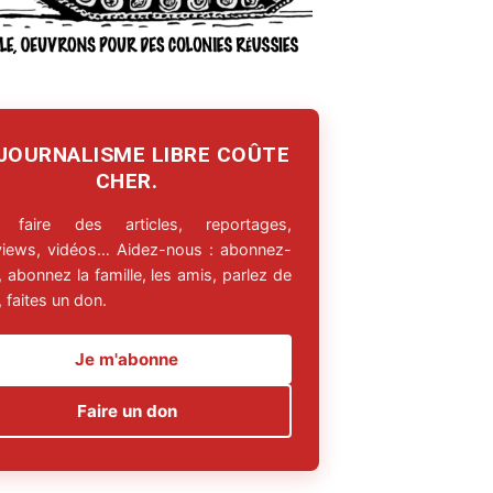
 JOURNALISME LIBRE COÛTE
CHER.
 faire des articles, reportages,
rviews, vidéos… Aidez-nous : abonnez-
 abonnez la famille, les amis, parlez de
 faites un don.
Je m'abonne
Faire un don