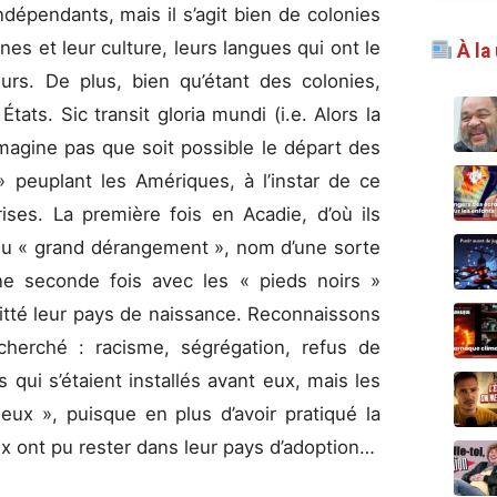
ndépendants, mais il s’agit bien de colonies
es et leur culture, leurs langues qui ont le
À la
urs. De plus, bien qu’étant des colonies,
tats. Sic transit gloria mundi (i.e. Alors la
imagine pas que soit possible le départ des
» peuplant les Amériques, à l’instar de ce
rises. La première fois en Acadie, d’où ils
 du « grand dérangement », nom d’une sorte
 seconde fois avec les « pieds noirs »
uitté leur pays de naissance. Reconnaissons
cherché : racisme, ségrégation, refus de
qui s’étaient installés avant eux, mais les
eux », puisque en plus d’avoir pratiqué la
x ont pu rester dans leur pays d’adoption…