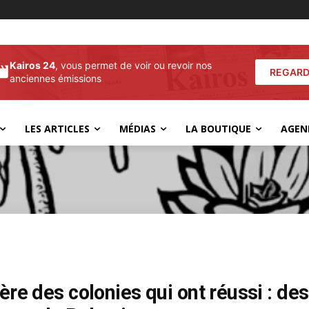
Kairos 24
, vous permet de voir ou revoir nos
REGARD
anciennes émissions
LES ARTICLES
MÉDIAS
LA BOUTIQUE
AGEN
l’ère des colonies qui ont réussi : 