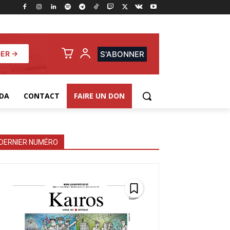
ER →
S'ABONNER
DA
CONTACT
FAIRE UN DON
DERNIER NUMÉRO