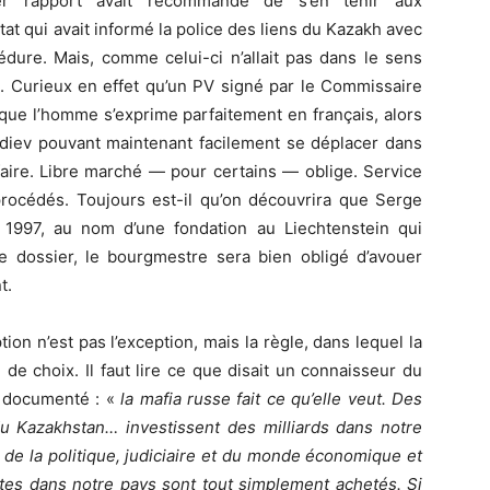
mier rapport avait recommandé de s’en tenir aux
at qui avait informé la police des liens du Kazakh avec
cédure. Mais, comme celui-ci n’allait pas dans le sens
e. Curieux en effet qu’un PV signé par le Commissaire
que l’homme s’exprime parfaitement en français, alors
hodiev pouvant maintenant facilement se déplacer dans
faire. Libre marché — pour certains — oblige. Service
océdés. Toujours est-il qu’on découvrira que Serge
1997, au nom d’une fondation au Liechtenstein qui
dossier, le bourgmestre sera bien obligé d’avouer
t.
on n’est pas l’exception, mais la règle, dans lequel la
e choix. Il faut lire ce que disait un connaisseur du
n documenté : «
la mafia russe fait ce qu’elle veut. Des
u Kazakhstan… investissent des milliards dans notre
s de la politique, judiciaire et du monde économique et
ntes dans notre pays sont tout simplement achetés. Si