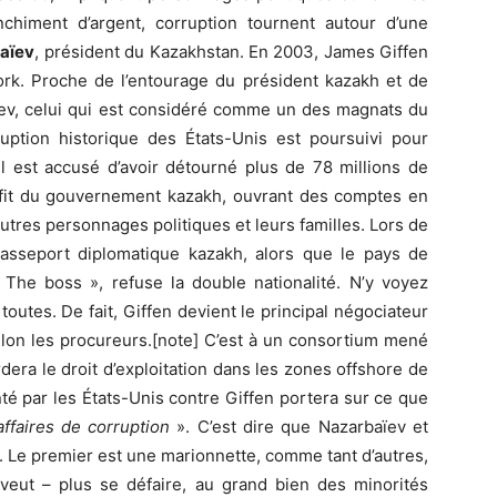
lanchiment d’argent, corruption tournent autour d’une
aïev
, président du Kazakhstan. En 2003, James Giffen
ork. Proche de l’entourage du président kazakh et de
yev, celui qui est considéré comme un des magnats du
uption historique des États-Unis est poursuivi pour
 Il est accusé d’avoir détourné plus de 78 millions de
ofit du gouvernement kazakh, ouvrant des comptes en
utres personnages politiques et leurs familles. Lors de
 passeport diplomatique kazakh, alors que le pays de
The boss », refuse la double nationalité. N’y voyez
 toutes. De fait, Giffen devient le principal négociateur
lon les procureurs.[note] C’est à un consortium mené
era le droit d’exploitation dans les zones offshore de
é par les États-Unis contre Giffen portera sur ce que
ffaires de corruption
». C’est dire que Nazarbaïev et
s. Le premier est une marionnette, comme tant d’autres,
– veut – plus se défaire, au grand bien des minorités