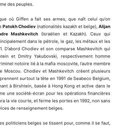
ame des peuples.
ue où Giffen a fait ses armes, que naît celui qu’on
de
Patok
h
Chodiev
(nationalités kazakh et belge),
Alijan
ndre Ma
s
hkevitch
(Israélien et Kazakh). Ceux qui
incipalement dans le pétrole, le gaz, les métaux et les
1. D’abord Chodiev et son comparse Mashkevitch qui
shtein et Dmitry Yakubovski, respectivement homme
criminel notoire lié à la mafia moscovite, l’autre membre
de Moscou. Chodiev et Mashkevitch créent plusieurs
 prennent surtout la tête en 1991 de Seabeco Belgium,
nant à Birshtein, basée à Hong Kong et active dans le
mme une société-écran pour les opérations financières
aura la vie courte, et ferme les portes en 1992, non sans
rvices de renseignement belges.
s politiciens belges se tissent pour, comme il se faut,