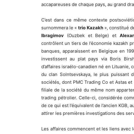
accapareuses de chaque pays, au grand dr
C’est dans ce même contexte postsoviétiq
surnommera le «
trio Kazakh
», constitué 
Ibragimov
(Ouzbek et Belge) et
Alexa
contrôlent un tiers de l’économie kazakh pr
banques, apparaissent en Belgique en 199
investissent au plat pays via Boris Bir
d’affaires israélo-canadien né en Lituanie, 
du clan Solntsevskaya, le plus puissant 
sociétés, dont PMC Trading Co et Astas et
filiale de la société du même nom apparte
trading pétrolier. Celle-ci, considérée co
de ce qui est l’équivalent de l’ancien KGB, 
attirer les premières investigations des se
Les affaires commencent et les liens avec le