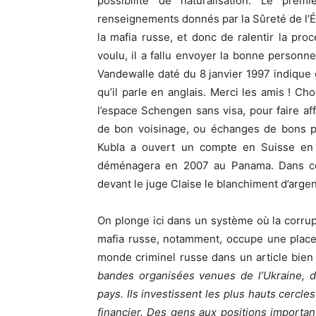
possibilité de naturalisation. Le pre
renseignements donnés par la Sûreté de l’Ét
la mafia russe, et donc de ralentir la pro
voulu, il a fallu envoyer la bonne personn
Vandewalle daté du 8 janvier 1997 indique 
qu’il parle en anglais. Merci les amis ! C
l’espace Schengen sans visa, pour faire af
de bon voisinage, ou échanges de bons pr
Kubla a ouvert un compte en Suisse en 
déménagera en 2007 au Panama. Dans ce 
devant le juge Claise le blanchiment d’argen
On plonge ici dans un système où la corrupti
mafia russe, notamment, occupe une place d
monde criminel russe dans un article bie
bandes organisées venues de l’Ukraine, d
pays. Ils investissent les plus hauts cercle
financier. Des gens aux positions importa