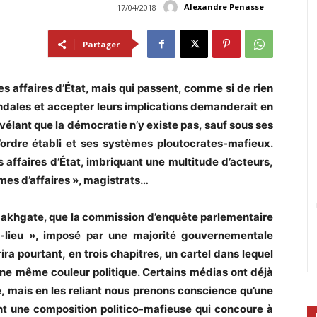
Alexandre Penasse
17/04/2018
Partager
es affaires d’État, mais qui passent, comme si de rien
andales et accepter leurs implications demanderait en
évélant que la démocratie n’y existe pas, sauf sous ses
l’ordre établi et ses systèmes ploutocrates-mafieux.
affaires d’État, imbriquant une multitude d’acteurs,
mes d’affaires », magistrats…
zakhgate, que la c
ommission d’enquête parlementaire
-lieu », imposé par une majorité gouvernementale
ra pourtant, en trois chapitres, un cartel dans lequel
une même couleur politique. Certains médias ont déjà
, mais en les reliant nous prenons conscience qu’une
nt une composition politico-mafieuse qui concoure
à