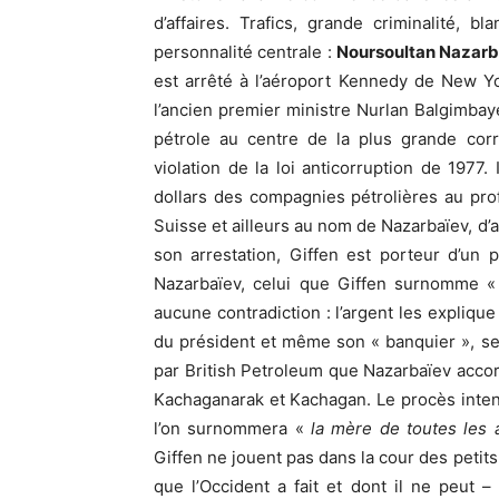
d’affaires. Trafics, grande criminalité, b
personnalité centrale :
Noursoultan Nazarb
est arrêté à l’aéroport Kennedy de New Y
l’ancien premier ministre Nurlan Balgimba
pétrole au centre de la plus grande corr
violation de la loi anticorruption de 1977.
dollars des compagnies pétrolières au pr
Suisse et ailleurs au nom de Nazarbaïev, d’a
son arrestation, Giffen est porteur d’un
Nazarbaïev, celui que Giffen surnomme « 
aucune contradiction : l’argent les explique
du président et même son « banquier », se
par British Petroleum que Nazarbaïev accord
Kachaganarak et Kachagan. Le procès intent
l’on surnommera «
la mère de toutes les a
Giffen ne jouent pas dans la cour des petit
que l’Occident a fait et dont il ne peut 