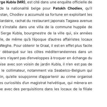
rge
Kubla (MR)
, est cité dans une enquête officielle de
on de la nationalité belge pour
Patokh
Chodiev,
qu’il
istan, Chodiev a accumulé sa fortune en exploitant les
liardaire, rachat du restaurant japonais Tagawa avenue
et s’installe dans une villa de la commune huppée de
, Serge Kubla, bourgmestre de la ville qui, six années
lle, de même qu’à l’époque d’autres affairistes locaux
he. Pour obtenir le Graal, il est en effet plus facile
ir débarqué sur les côtes méditerranéennes dans un
niers n’ayant pas d’enveloppes à troquer en échange du
se avec son voisin de jardin Kubla, il n’en est pas de
s le collimateur, notamment via Seabelco-Belgium qui
ein, qu’elle soupçonne d’appartenir au crime organisé
les curiosités d’un magistrat helvétique, qui mènera en
 avec des perquisitions dans les locaux de la filiale