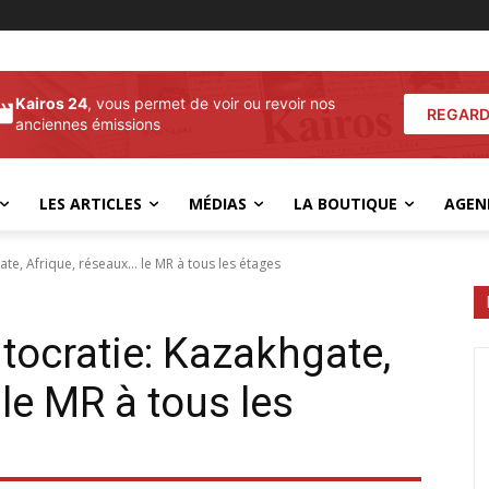
Kairos 24
, vous permet de voir ou revoir nos
REGARD
anciennes émissions
LES ARTICLES
MÉDIAS
LA BOUTIQUE
AGEN
te, Afrique, réseaux… le MR à tous les étages
tocratie: Kazakhgate,
le MR à tous les