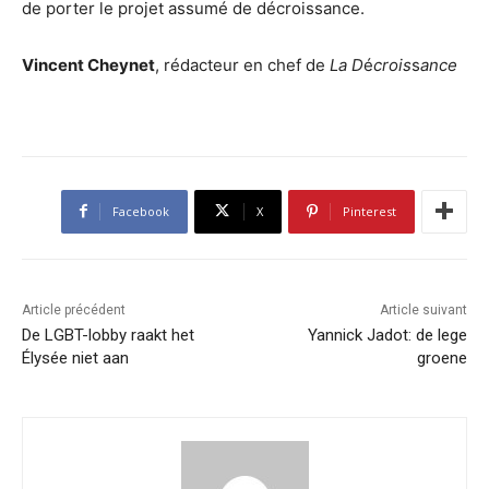
de porter le projet assumé de décroissance.
Vincent Cheynet
, rédacteur en chef de
La D
é
crois
s
ance
Facebook
X
Pinterest
Article précédent
Article suivant
De LGBT-lobby raakt het
Yannick Jadot: de lege
Élysée niet aan
groene